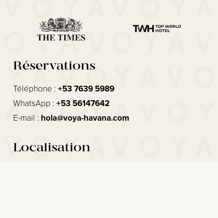
Réservations
Téléphone : 
+53 7639 5989
WhatsApp : 
+53 56147642
E-mail : 
hola@voya-havana.com
Localisation
VOYA Boutique Hotel
Juan Delgado 255
Entre Santa Catalina y Milagros
10500 La Habana, Cuba